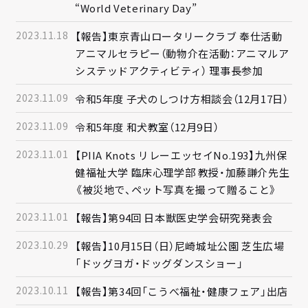
“World Veterinary Day”
2023.11.18
【報告】東京青山ロータリークラブ 奉仕活動
アニマルセラピー（動物介在活動：アニマルア
システッドアクティビティ） 理事長参加
2023.11.09
令和5年度 子犬のしつけ方相談会（12月17日）
2023.11.09
令和5年度 和犬教室（12月9日）
2023.11.01
【PIIA Knots リレーエッセイNo.193】九州保
健福祉大学 臨床心理学部 教授・加藤謙介先生
《被災地で、ペット写真を撮って贈ること》
2023.11.01
【報告】第94回 日本獣医史学会研究発表会
2023.10.29
【報告】10月15日（日）尼崎城址公園 芝生広場
「ドッグヨガ・ドッグダンスショー」
2023.10.11
【報告】第34回「こうべ福祉・健康フェア」出店