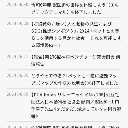
2024.06.30
令和6年度 獣医師の世界を体験しよう！（エキ
ゾチックアニマル） ※終了しました
2024.06.28
【ご協賛のお願い】人と動物の共生および
SDGs推進シンポジウム 2024 「ペットとの暮
らしを活用する豊かな社会 －それを可能にす
る環境整備－」
2024.06.21
【報告】第278回神戸ベンチャー研究会例会 講
演報告
2024.06.05
どうやって作る？「ペットも一緒に避難マッ
プ」（マップの作り方説明会）※終了しました
2024.06.05
【PIIA Knots リレーエッセイNo.196】公益社
団法人日本動物福祉協会 顧問／獣医師・山口
千津子先生《まだまだ、浸透していない同行避
難》
2024.06.01
令和6年度 獣医師の世界を体験しよう！（動物