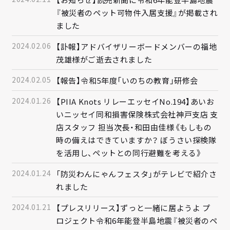
『被災者のペット可物件入居支援』が掲載され
ました
2024.02.06
【訃報】アドバイザリーボードメンバーの福地
茂雄様がご逝去されました
2024.02.05
【報告】令和5年度「いのちの教育」研修会
2024.01.26
【PIIA Knots リレーエッセイNo.194】あいお
いニッセイ同和損害保険株式会社神戸支店 支
店スタッフ 担当次長・和田由佳様《もしもの
時の備えはできていますか？ ぼうさい探検隊
を活用し、ペットとの同行避難を考える》
2024.01.24
「防災わんにゃんフェスタ」がテレビで紹介さ
れました
2024.01.21
【プレスリリース】ずっと一緒に居ようよ プ
ロジェクト令和6年能登半島地震『被災者のペ