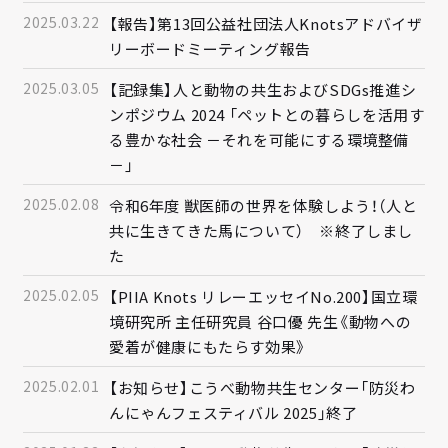
2025.03.22
【報告】第13回公益社団法人Knotsアドバイザ
リーボードミーティング報告
2025.03.05
【記録集】人と動物の共生およびSDGs推進シ
ンポジウム 2024 「ペットとの暮らしを活用す
る豊かな社会 －それを可能にする環境整備
－」
2025.02.08
令和6年度 獣医師の世界を体験しよう！（人と
共に生きてきた馬について） ※終了しまし
た
2025.02.05
【PIIA Knots リレーエッセイNo.200】国立環
境研究所 主任研究員 谷口優 先生《動物への
愛着が健康にもたらす効果》
2025.02.01
【お知らせ】こうべ動物共生センター「防災わ
んにゃんフェスティバル 2025」終了