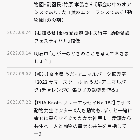
物園・副園長：竹原 孝弘さん《都会の中のオア
シスであり、大自然のエントランスである「動
物園」の役割》
2022.09.24
【お知らせ】動物愛護週間中央行事「動物愛護
フェスティバル」開催
2022.09.14
明石市「万が一のときのことを考えておきま
しょう」
2022.09.02
【報告】奈良県 うだ・アニマルパーク振興室
「2022 サマースクール in うだ・アニマルパー
ク」チャレンジC『張り子の動物を作る』
2022.07.22
【PIIA Knots リレーエッセイNo.187】こうべ
動物共生センター《人も動物も、ずっと一緒に
幸せに暮らせるあたたかな神戸市ー愛護から
共生へ…人と動物の幸せな共生を目指して
ー》