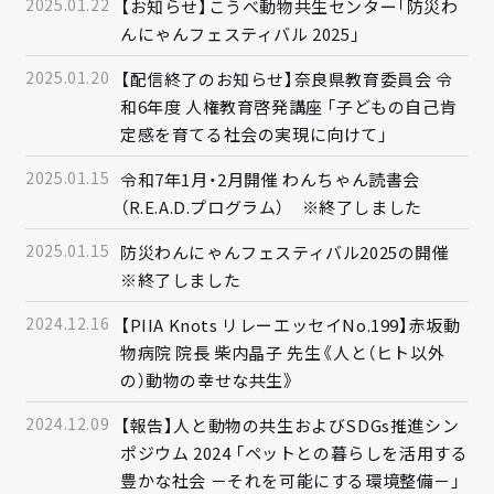
2025.01.22
【お知らせ】こうべ動物共生センター「防災わ
んにゃんフェスティバル 2025」
2025.01.20
【配信終了のお知らせ】奈良県教育委員会 令
和6年度 人権教育啓発講座 「子どもの自己肯
定感を育てる社会の実現に向けて」
2025.01.15
令和7年1月・2月開催 わんちゃん読書会
（R.E.A.D.プログラム） ※終了しました
2025.01.15
防災わんにゃんフェスティバル2025の開催
※終了しました
2024.12.16
【PIIA Knots リレーエッセイNo.199】赤坂動
物病院 院長 柴内晶子 先生《人と（ヒト以外
の）動物の幸せな共生》
2024.12.09
【報告】人と動物の共生およびSDGs推進シン
ポジウム 2024 「ペットとの暮らしを活用する
豊かな社会 －それを可能にする環境整備－」