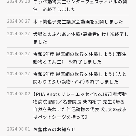
2024.09.18
こうべ動物共生センターフェスティバルの開
催 ※終了しました
2024.08.27
木下美也子先生講演会動画を公開しました
2024.08.27
犬猫とのふれあい体験（高齢者向け） ※終了し
ました
2024.08.27
令和6年度 獣医師の世界を体験しよう！（野生
動物との共生） ※終了しました
2024.08.27
令和6年度 獣医師の世界を体験しよう！（人と
関わりの深い動物・ヤギ）※終了しました
2024.08.02
【PIIA Knots リレーエッセイNo.197】赤坂動
物病院 顧問／名誉院長 柴内裕子 先生《帰る
自然を失わせた伴侶動物の代表 犬、犬の散歩
はペットシーツを持って》
2024.08.01
お盆休みのお知らせ