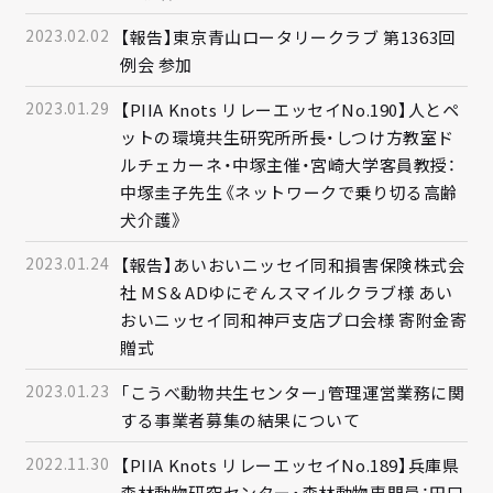
2023.02.02
【報告】東京青山ロータリークラブ 第1363回
例会 参加
2023.01.29
【PIIA Knots リレーエッセイNo.190】人とペ
ットの環境共生研究所所長・しつけ方教室ド
ルチェカーネ・中塚主催・宮崎大学客員教授：
中塚圭子先生《ネットワークで乗り切る高齢
犬介護》
2023.01.24
【報告】あいおいニッセイ同和損害保険株式会
社 MS＆ADゆにぞんスマイルクラブ様 あい
おいニッセイ同和神戸支店プロ会様 寄附金寄
贈式
2023.01.23
「こうべ動物共生センター」管理運営業務に関
する事業者募集の結果について
2022.11.30
【PIIA Knots リレーエッセイNo.189】兵庫県
森林動物研究センター・森林動物専門員：田口