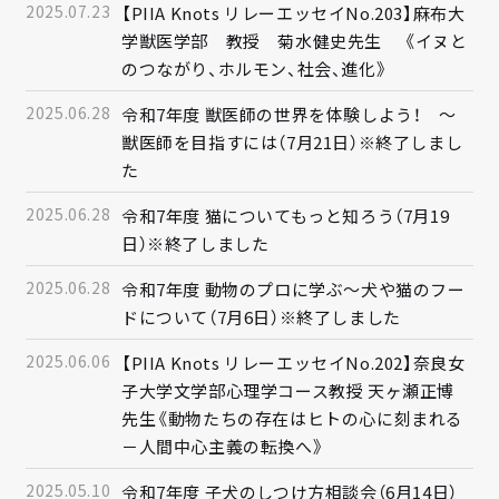
2025.07.23
【PIIA Knots リレーエッセイNo.203】麻布大
学獣医学部 教授 菊水健史先生 《イヌと
のつながり、ホルモン、社会、進化》
2025.06.28
令和7年度 獣医師の世界を体験しよう！ ～
獣医師を目指すには（7月21日）※終了しまし
た
2025.06.28
令和7年度 猫についてもっと知ろう（7月19
日）※終了しました
2025.06.28
令和7年度 動物のプロに学ぶ～犬や猫のフー
ドについて（7月6日）※終了しました
2025.06.06
【PIIA Knots リレーエッセイNo.202】奈良女
子大学文学部心理学コース教授 天ヶ瀬正博
先生《動物たちの存在はヒトの心に刻まれる
－人間中心主義の転換へ》
2025.05.10
令和7年度 子犬のしつけ方相談会（6月14日）