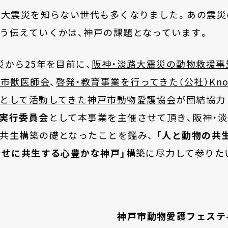
大震災を知らない世代も多くなりました。あの震災
う伝えていくかは、神戸の課題となっていま
す
。
災から
25
年を目前に、
阪神・淡路大震災の動物救援事
戸市獣医師会
、
啓発・教育事業を行ってき
た
（
公社
）
K
n
o
として活動してきた神戸市動物愛護協会
が団結協力
実行委員会
として本事業を主催させて頂き、阪神・
共生構築の礎となったことを鑑み、
「人と動物の共
幸せに共生する心豊かな神戸」
構築に尽力して参りた
神戸市動物愛護フェステ