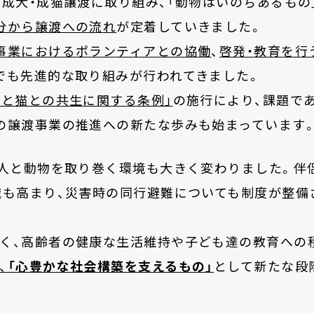
成犬・成猫譲渡に取り組み、「動物はいのちあるもの
分から譲渡への流れ
が定着していきました。
事業におけるポランティアとの協働
、
啓発・教育を行
でも先進的な取り組みが行われてきました。
人と猫との共生に関する条例」
の施行により、課題で
の譲渡事業の推進への新たな歩みも始まっています
、人と動物を取り巻く環境も大きく変わりました。伴
識も高まり、災害時の同行避難についても制度が整備
く、高齢者の健康な生活維持や子ども達の教育への
、
「
心豊かな社会構築
を
支えるもの
」
として新たな段