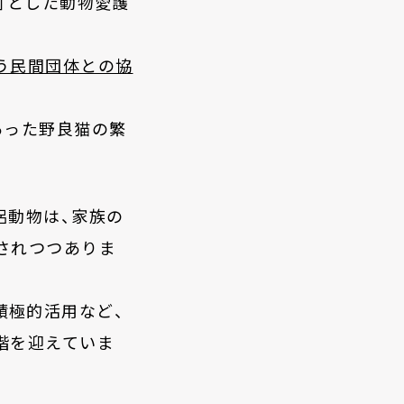
」とした動物愛護
う民間団体との協
あった野良猫の繁
。
侶動物は、家族の
されつつありま
積極的活用など
、
階を迎えていま