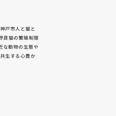
「
神戸市人と猫と
野良猫の繁殖制限
近な動物の生態や
に共生する心豊か