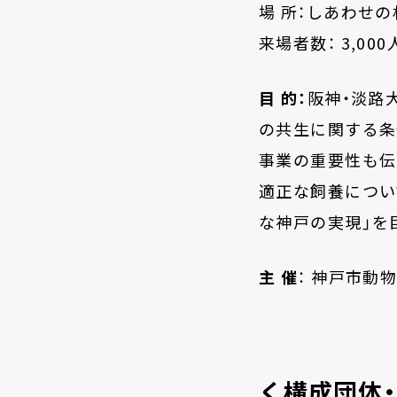
場
所：
し
あわせの
来場者数：
3,000
目
的：
阪神・淡路
の共生に
関す
る条
事業の重要性も伝
適正な飼養につい
な神戸の実現」
を
主
催
： 神戸市動
く構成団体