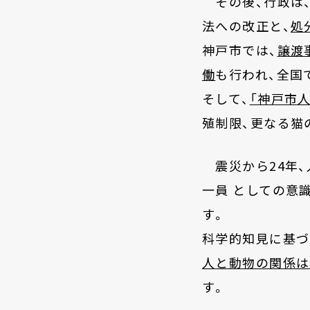
その後、行政は、
法への改正と、
処
神戸市では、
譲渡
働
も行われ、全国
そして、
「神戸市
殖制限、更なる猫
震災から
24
年
一員 としての意
す。
科学的知見に基づ
人と動物の関係は
す
。