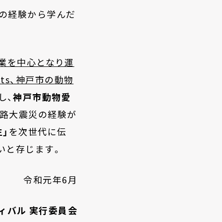
の経験から
学んだ
業を中心となり運
ts
、神戸市
の
動物
し、
神戸市動物愛
淡路大震災の経験が
生」
を次世代に伝
いと
存じます。
令和元年
6
月
ィバル
実行委員会