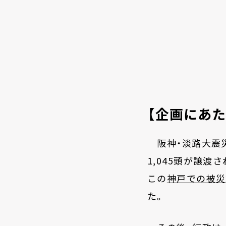
【企画にあた
阪神・淡路大震災
1,045
頭が譲渡
この
神戸での被災
た。