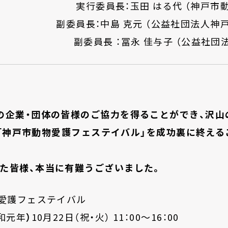
実行委員長：玉田 はる代 （神戸市
副委員長
：
中島
克元
（
公益社団法人神
副委員長
：
冨永 佳与子
（
公益社団
の企業・団体の皆様のご協力を得ることができ、沢山
「神戸市動物愛護フェステ
イ
バル
」
を成功裏に終える
た皆様、本当に有難うございました。
物愛護フェステイバル
和元年
）
10
月
22
日
（
祝
・
火
）
11
：
0
0〜
16
：
00