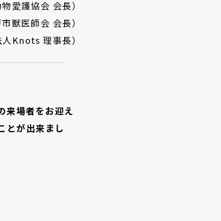
動物愛護協会 会長）
戸市獣医師会
会長
）
法人
Knots
理事長）
の来場者をお迎え
ことが出来まし