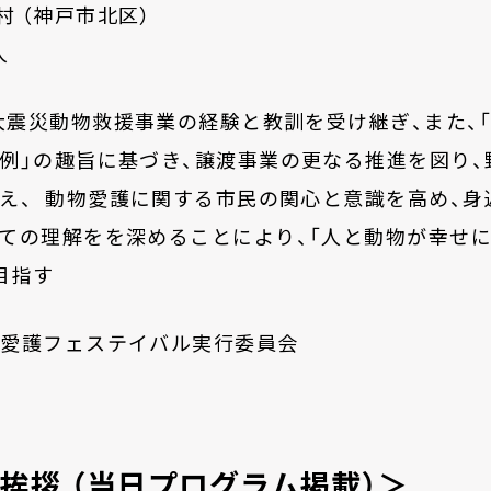
村
（
神戸市北区）
人
大震災動物救援事業の経験と教訓を受け継
ぎ、また、
例」の趣旨に基づき、譲渡事業の更なる推進を図り、
え、
動物愛護に関する市民の関心と意識を高め、身
ての理解
をを
深めることにより、
「
人と動物が幸せ
目指す
物愛護フェステイバル実行委員会
・挨拶
（当日プログラム掲載）
＞