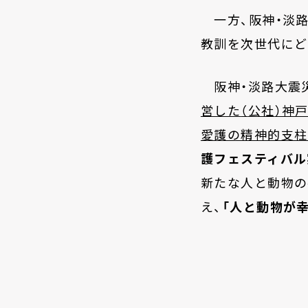
一方、阪神・淡路
教訓を次世代にど
阪神・淡路大震
営した
（
公社
）
神
愛護の精神的支柱
護フェスティバル
新たな人と動物の
え、
「人と動物が