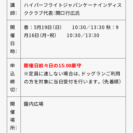
講
ハイパーフライトジャパンケーナインディス
師：
ククラブ代表：関口行広氏
開
春 ： 5月19日（日） 10：30／13：30
秋 ： 9
催
月16日（月・祝） 10：30／13：30
日
時：
申
開催日前々日の15:00厳守
込
※定員に達しない場合は、ドッグランご利用
締
の方を対象に当日受付を行います。（先着順）
切：
開
園内広場
催
場
所：