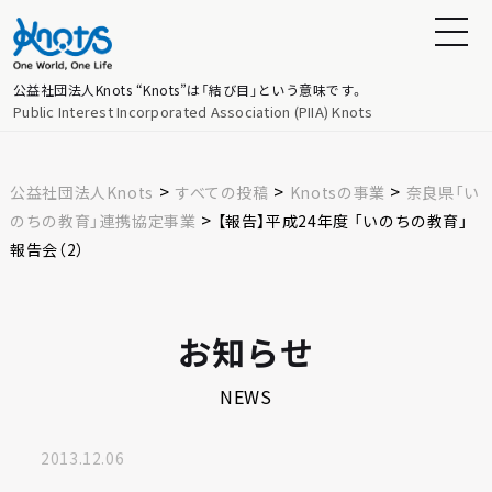
公益社団法人Knots
“Knots”は「結び目」という意味です。
Public Interest Incorporated Association (PIIA) Knots
>
>
>
公益社団法人Knots
すべての投稿
Knotsの事業
奈良県「い
>
のちの教育」連携協定事業
【報告】平成24年度 「いのちの教育」
報告会（2）
お知らせ
NEWS
2013.12.06