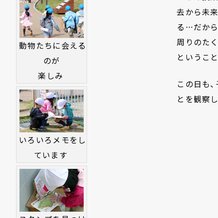
去から未来
る…だから
周りのた
動物たちに会える
ということ
のが
楽しみ
この日も
とを観察し
いろいろメモをし
ています