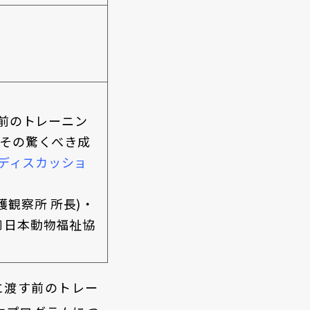
前のトレーニン
。その驚くべき成
ルディスカッショ
護観察所 所長)
・
社〕日本動物福祉協
に渡す前のトレー