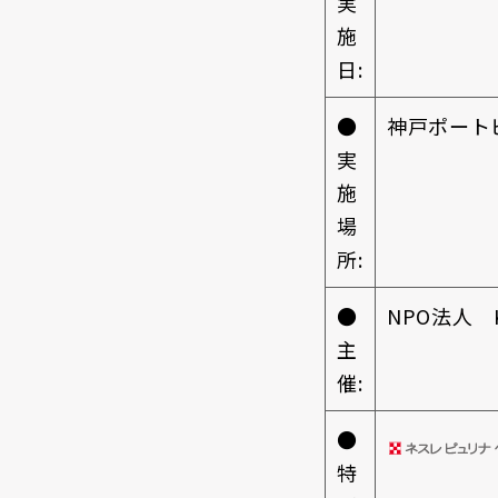
実
施
日:
●
神戸ポート
実
施
場
所:
●
NPO法人 K
主
催:
●
特