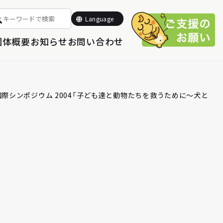
Select Language
▼
Language
団体概要
お知らせ
お問い合わせ
ず国際シンポジウム 2004「子ども達と動物たちを救うために～犬と