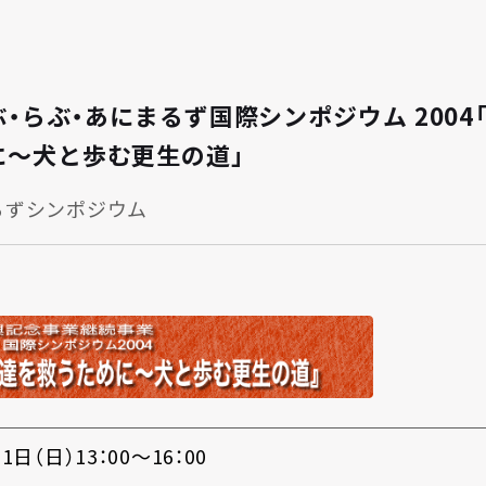
りぶ・らぶ・あにまるず国際シンポジウム 200
に～犬と歩む更生の道」
るずシンポジウム
1日（日）13：00～16：00