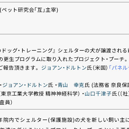
 (ペット研究会「互」主宰)
のドッグ・トレーニング』
シェルターの犬が譲渡される
の更生プログラムに取り入れたプロジェクト・プーチ
ご報告頂きます。
ジョアン・ドルトン
氏（米国）
「パネ
・
ジョアン・ドルトン
氏
・
青山 幸克
氏 (法務省 奈良保
（東京工業大学教授 精神神経科学）
・
山口千津子
氏（〔
査員）
年院内でシェルター(保護施設)の犬を新しい飼い主