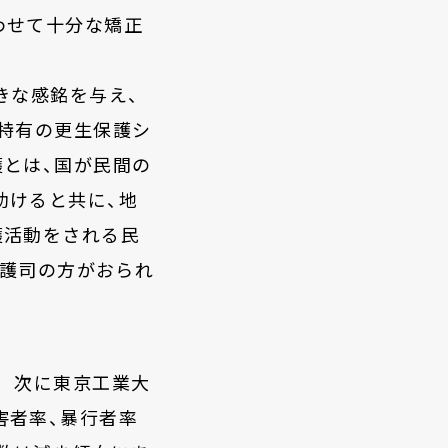
わせて十分な矯正
きな感銘を与え、
本特有の更生保護シ
護とは、国が民間の
助けると共に、地
護活動をされる民
保護司の方がおられ
次に東京工業大
害者率、暴行者率