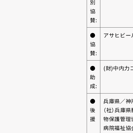
別
協
賛:
●
アサヒビー
協
賛:
●
(財)中内
助
成:
●
兵庫県／神
後
（社）兵庫
援
物保護管理
病院福祉協