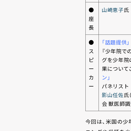
●
山崎恵子
氏
座
長
●
「話題提供」
ス
『少年院で
ピ
グを少年院
ー
果について
カ
ン」
ー
パネリスト
影山任佐
氏
会 獣医師調
今回は、米国の少