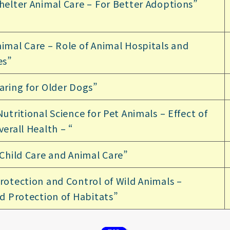
helter Animal Care – For Better Adoptions”
imal Care – Role of Animal Hospitals and
es”
aring for Older Dogs”
utritional Science for Pet Animals – Effect of
erall Health – “
Child Care and Animal Care”
otection and Control of Wild Animals –
nd Protection of Habitats”