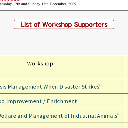
Workshop
isis Management When Disaster Strikes”
oo Improvement / Enrichment”
Welfare and Management of Industrial Animals”