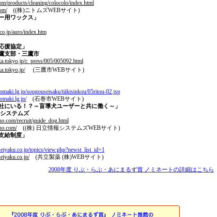
m/products/cleaning/colocolo/index.html
om/
((株)ニトムズWEBサイト)
ー用ワックス」
co.jp/auro/index.htm
応援協定」
三鷹支部・三鷹市
ka.tokyo.jp/c_press/005/005092.html
a.tokyo.jp/
(三鷹市WEBサイト)
nomaki.lg.jp/sougouseisaku/tiikisinkou/05ritou-02.jsp
omaki.lg.jp/
(石巻市WEBサイト)
社にいる！？
～盲導犬ユーザーと共に働く～」
システムズ
ho.com/recruit/guide_dog.html
ho.com/
((株) 日立情報システムズWEBサイト)
支給制度」
eiyaku.co.jp/topics/view.php?newst_list_id=1
eiyaku.co.jp/
(共立製薬 (株)WEBサイト)
2008年度 りぶ・らぶ・あにまるず賞 ノミネートの詳細はこちら