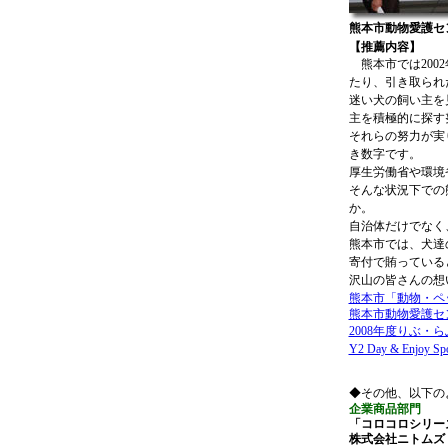
熊本市動物愛護セ
【推薦内容】
熊本市では200
たり、引き取られ
迷い犬の飼い主を
主を積極的に探す
それらの努力が実り
き数字です。
厚生労働省や環境
そんな状況下での
か。
自治体だけでなく
熊本市では、犬達
寄付で賄っている
沢山の皆さんの想
熊本市「動物・ペ
熊本市動物愛護セ
2008年度りぶ・
Y2 Day & Enjoy Spo
◆その他、以下の
企業商品部門
「コロコロシリー
株式会社ニトムズ