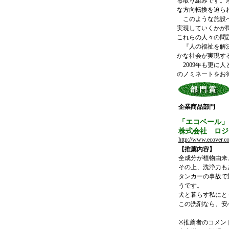
る取り組みです。
な方向転換を迫ら
このような施設へ
実現していくかが
これらの人々の問
『人の福祉を解決
かな社会が実現す
2009年も更に
のノミネートをお
企業商品部門
「エコベール」
株式会社 ロジ
http://www.ecover.co
【推薦内容】
全成分が植物由来
その上、洗浄力も
タンカーの事故で
うです。
犬と暮らす私にと
この洗剤なら、安
※推薦者のコメン