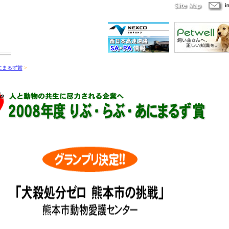
にまるず賞
>