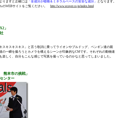
よりますと正確には
「全成分が植物＆ミネラルベースの安全な成分」
となります。
ルのWEBサイトをご覧ください。
http://www.ecover.co.jp/index.html
 X2」
会社
スキスキスキス」と言う歌詞に乗ってライオンやブルドッグ、ペンギン達の親
達の一瞬を撮ろうとカメラを構えるシーンが印象的なCMです。それぞれの動物達
も楽しく、自分もこんな感じで写真を撮っているのかなと思ってしまいました。
 熊本市の挑戦」
センター