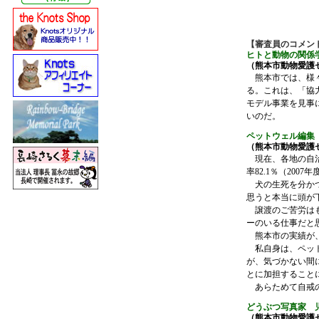
【審査員のコメン
ヒトと動物の関係
（熊本市動物愛護
熊本市では、様々
る。これは、「協
モデル事業を見事
いのだ。
ペットウェル編集
（熊本市動物愛護
現在、各地の自治
率82.1％（200
犬の生死を分かつ
思うと本当に頭が
譲渡のご苦労はも
ーのいる仕事だと
熊本市の実績が、
私自身は、ペット
が、気づかない間
とに加担すること
あらためて自戒の
どうぶつ写真家 
（熊本市動物愛護