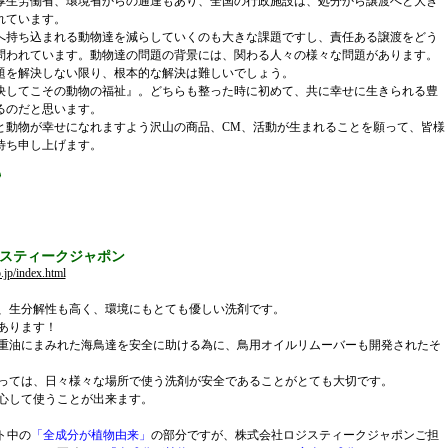
厚生労働省、環境省からの通達もあり、全国の行政施設は、処分から譲渡へと大き
れています。
持ち込まれる動物達を減らしていくのも大きな課題ですし、責任ある譲渡をどう
問われています。動物達の問題の背景には、関わる人々の様々な問題があります。
題を解決しない限り、根本的な解決は難しいでしょう。
してこその動物の福祉』。どちらも整った時に初めて、共に幸せに生きられる豊
るのだと思います。
人と動物が幸せになれますよう沢山の商品、CM、活動が生まれることを願って、皆様
待ち申し上げます。
スティークジャポン
.jp/index.html
、生分解性も高く、環境にもとても優しい洗剤です。
あります！
重油にまみれた海鳥達を安全に助ける為に、鳥用オイルリムーバーも開発されたそ
っては、日々様々な場所で使う洗剤が安全であることがとても大切です。
心して使うことが出来ます。
ト中の
「全成分が植物由来」
の部分ですが、株式会社ロジスティークジャポンご担