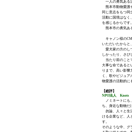
一人の勇気ある決
熊本市動物愛護セ
同じ意志をもつ同
活動に国境はなく
を感じるからです
熊本市の勇気ある
キャノン様のCM
いただいたからと
愛犬家の方のしつ
しかったり、さび
当たり前のことで
大事な命であると
りまで、高い影響
く、歌やビジュア
物愛護の活動的に
【総評】
NPO法人 Knot
ノミネートにも、
ち、身近な動物だ
勿論、人々と生活
ける企業など、人
す。
そのような中、グ