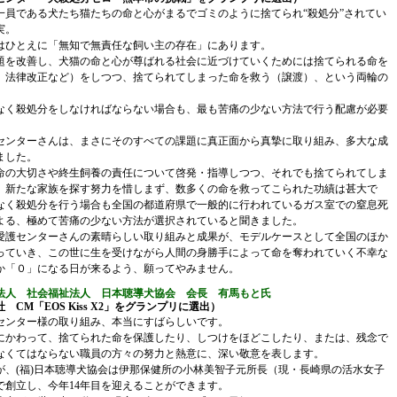
員である犬たち猫たちの命と心がまるでゴミのように捨てられ“殺処分”されてい
実。
ひとえに「無知で無責任な飼い主の存在」にあります。
を改善し、犬猫の命と心が尊ばれる社会に近づけていくためには捨てられる命を
、法律改正など）をしつつ、捨てられてしまった命を救う（譲渡）、という両輪の
。
く殺処分をしなければならない場合も、最も苦痛の少ない方法で行う配慮が必要
ンターさんは、まさにそのすべての課題に真正面から真摯に取り組み、多大な成
ました。
の大切さや終生飼養の責任について啓発・指導しつつ、それでも捨てられてしま
、新たな家族を探す努力を惜しまず、数多くの命を救ってこられた功績は甚大で
なく殺処分を行う場合も全国の都道府県で一般的に行われているガス室での窒息死
よる、極めて苦痛の少ない方法が選択されていると聞きました。
護センターさんの素晴らしい取り組みと成果が、モデルケースとして全国のほか
っていき、この世に生を受けながら人間の身勝手によって命を奪われていく不幸な
か「０」になる日が来るよう、願ってやみません。
法人 社会福祉法人 日本聴導犬協会 会長 有馬もと氏
CM「EOS Kiss X2」をグランプリに選出）
ンター様の取り組み、本当にすばらしいです。
かわって、捨てられた命を保護したり、しつけをほどこしたり、または、残念で
なくてはならない職員の方々の努力と熱意に、深い敬意を表します。
、(福)日本聴導犬協会は伊那保健所の小林美智子元所長（現・長崎県の活水女子
で創立し、今年14年目を迎えることができます。