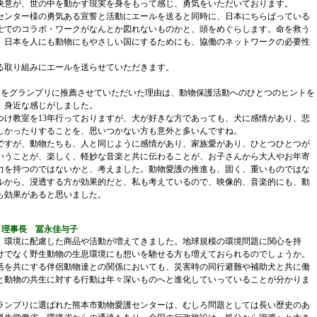
意が、世の中を動かす現実を身をもって感じ、勇気をいただいております。
ンター様の勇気ある宣誓と活動にエールを送ると同時に、日本にちらばっている
士でのコラボ・ワークがなんとか図れないものかと、頭をめぐらします。命を救う
、日本を人にも動物にもやさしい国にするためにも、協働のネットワークの必要性
。
取り組みにエールを送らせていただきます。
をグランプリに推薦させていただいた理由は、動物保護活動へのひとつのヒントを
、身近な感じがしました。
け教室を13年行っておりますが、犬が好きな方であっても、犬に感情があり、悲
しかったりすることを、思いつかない方も意外と多いんですね。
すが、動物たちも、人と同じように感情があり、家族愛があり、ひとつひとつが
いうことが、楽しく、軽妙な音楽と共に伝わることが、お子さんから大人やお年寄
力を持つのではないかと、考えました。動物愛護の推進も、固く、重いものではな
ルから、浸透する方が効果的だと、私も考えているので、映像的、音楽的にも、動
も効果があると思いました。
s 理事長 冨永佳与子
環境に配慮した商品や活動が増えてきました。地球規模の環境問題に関心を持
けでなく野生動物の生息環境にも想いを馳せる方も増えておられるのでしょうか。
を共にする伴侶動物達との関係においても、災害時の同行避難や補助犬と共に働
と動物の共生に対する行動は年々深いものへと進化していっていることが分かりま
ランプリに選ばれた熊本市動物愛護センターは、むしろ問題としては長い歴史のあ