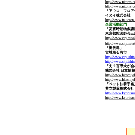
http://www.nitoms.co
http://www.nitoms.c
「アウロ フロア
イヌイ株式会社
http://www.inuicorp.
企業活動部門
「災害時動物救護
東京都獣医師会
http://www.city.mita
http://www.city.mitak
「田代島」
宮城県石巻市
http://www.city.ishi
http://www.city.ishin
「え？盲導犬が会
株式会社
日立情報
http://www.hitachijo
http://www.hitachijo
「ペット扶養手当
共立製薬株式会社
http://www.kyoritsus
http://www.kyoritsus