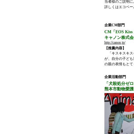
当者様のご説明に
詳しくはエコベー
企業CM部門
CM「
EOS Kiss
キャノン株式
http://canon.jp/
【推薦内容】
「キスキスキスキ
が、自分の子ども
の親の表情もとて
企業活動部門
「犬殺処分ゼロ
熊本市動物愛護