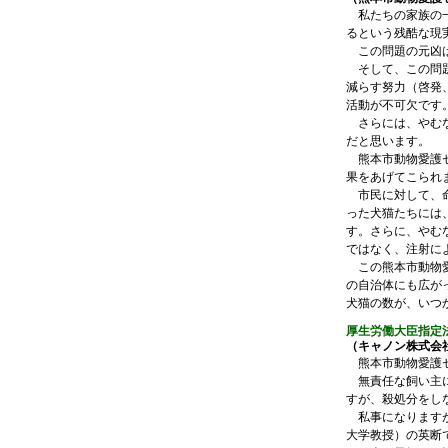
私たちの家族の一
るという残酷な現
この問題の元凶は
そして、この問題
減らす努力（啓発
活動が不可欠です
さらには、やむな
だと思います。
熊本市動物愛護セ
果をあげてこられ
市民に対して、命
った犬猫たちには
す。さらに、やむ
ではなく、注射に
この熊本市動物愛
の自治体にも広が
犬猫の数が、いつ
厚生労働大臣指定
（キャノン株式会社 
熊本市動物愛護セ
無責任な飼い主に
すが、殺処分をし
私事になりますが
大学教授）の英断