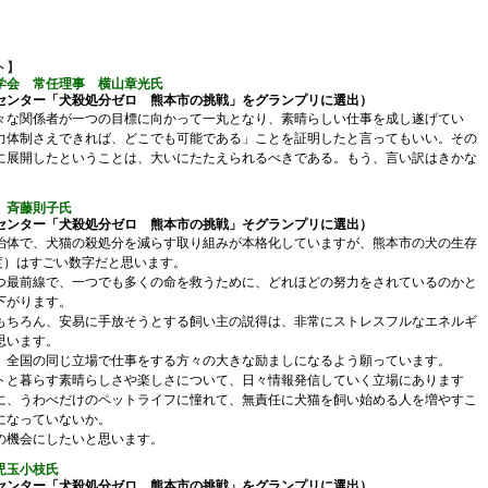
ト】
学会 常任理事 横山章光氏
センター「犬殺処分ゼロ 熊本市の挑戦」をグランプリに選出）
な関係者が一つの目標に向かって一丸となり、素晴らしい仕事を成し遂げてい
力体制さえできれば、どこでも可能である」ことを証明したと言ってもいい。その
に展開したということは、大いにたたえられるべきである。もう、言い訳はきかな
 斉藤則子氏
センター「犬殺処分ゼロ 熊本市の挑戦」そグランプリに選出）
体で、犬猫の殺処分を減らす取り組みが本格化していますが、熊本市の犬の生存
7年度）はすごい数字だと思います。
最前線で、一つでも多くの命を救うために、どれほどの努力をされているのかと
下がります。
ちろん、安易に手放そうとする飼い主の説得は、非常にストレスフルなエネルギ
思います。
全国の同じ立場で仕事をする方々の大きな励ましになるよう願っています。
と暮らす素晴らしさや楽しさについて、日々情報発信していく立場にあります
に、うわべだけのペットライフに憧れて、無責任に犬猫を飼い始める人を増やすこ
になっていないか。
機会にしたいと思います。
児玉小枝氏
センター「犬殺処分ゼロ 熊本市の挑戦」をグランプリに選出）