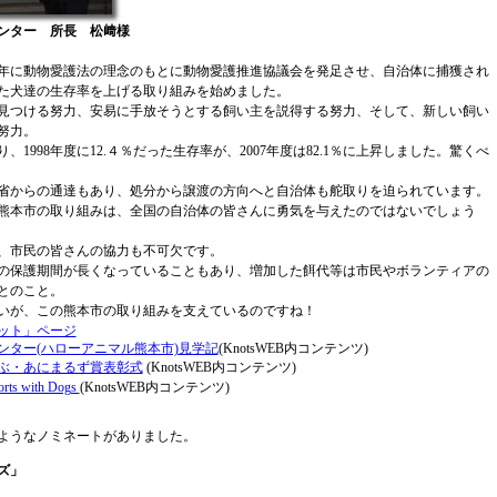
ンター 所長 松﨑様
2年に動物愛護法の理念のもとに動物愛護推進協議会を発足させ、自治体に捕獲され
た犬達の生存率を上げる取り組みを始めました。
見つける努力、安易に手放そうとする飼い主を説得する努力、そして、新しい飼い
努力。
、1998年度に12.４％だった生存率が、2007年度は82.1％に上昇しました。驚くべ
省からの通達もあり、処分から譲渡の方向へと自治体も舵取りを迫られています。
熊本市の取り組みは、全国の自治体の皆さんに勇気を与えたのではないでしょう
、市民の皆さんの協力も不可欠です。
の保護期間が長くなっていることもあり、増加した餌代等は市民やボランティアの
とのこと。
いが、この熊本市の取り組みを支えているのですね！
ット」ページ
ンター(ハローアニマル熊本市)見学記
(KnotsWEB内コンテンツ)
らぶ・あにまるず賞表彰式
(KnotsWEB内コンテンツ)
rts with Dogs
(KnotsWEB内コンテンツ)
ようなノミネートがありました。
ズ」