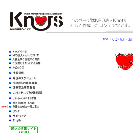
TOP
>
りぶ･らぶ・あ