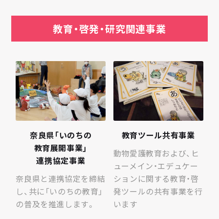
教育・啓発・研究関連事業
奈良県​「いのちの​
教育ツール共有事業
教育展開事業」​
動物愛護教育および、ヒ
連携協定事業
ューメイン・エデュケー
奈良県と連携協定を締結
ションに関する教育・啓
し、共に「いのちの教育」
発ツールの共有事業を行
の普及を推進します。
います