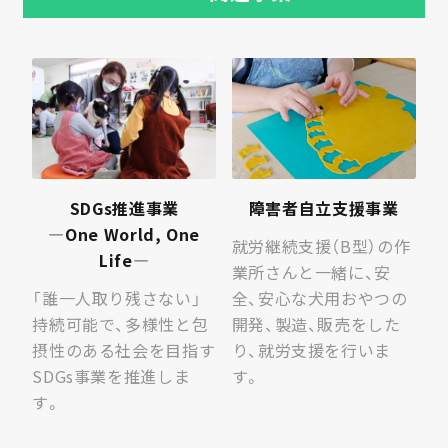
S
D
G
s
推
進
事
業
障害者自立支援事業
—
O
n
e
W
o
r
l
d
,
O
n
e
就労継続支援（B型）の作
L
i
f
e
—
業所さんと一緒に、安
「誰一人取り残さない」
全、安心な犬用おやつの
持続可能で、多様性と包
開発、製造、販売をした
摂性のある社会を目指す
り、就労支援を行いま
SDGs事業を推進しま
す。
す。