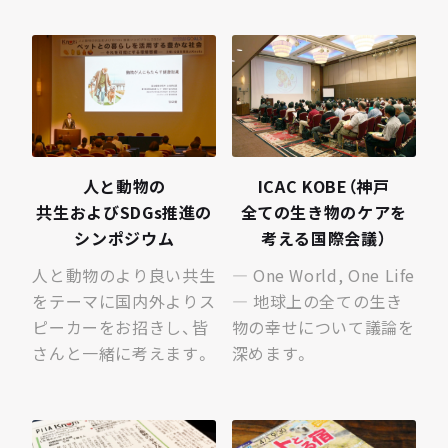
人と​動物の​
ICAC KOBE​（神戸
共生およびSDGs推進の​
全ての​生き物の​ケアを​
シンポジウム
考える​国際会議）
人と動物のより良い共生
— One World, One Life
をテーマに国内外よりス
— 地球上の全ての生き
ピーカーをお招きし、皆
物の幸せについて議論を
さんと一緒に考えます。
深めます。