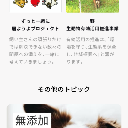
ずっと​一緒に​
野​
居ようよプロジェクト
生動物有効活用推進事業
飼い主さんの頑張りだけ
有効活用の推進は、「環
では解決できない数々の
境を守り、生態系を保全
問題への備えを、一緒に
し、地域振興へ」と繋が
考えていきましょう。
ります。
その他のトピック