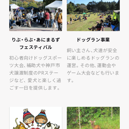
りぶ・らぶ・​あに​まるず​
ドッグラン事業
フェスティバル
飼い主さん、犬達が安全
初心者向けドッグスポー
に楽しめるドッグランの
ツ大会、補助犬や神戸市
運営。その他、運動会や
犬譲渡制度のPRステー
ゲーム大会なども行いま
ジなど、 愛犬と楽しく過
す。
ごす一日を提供します。