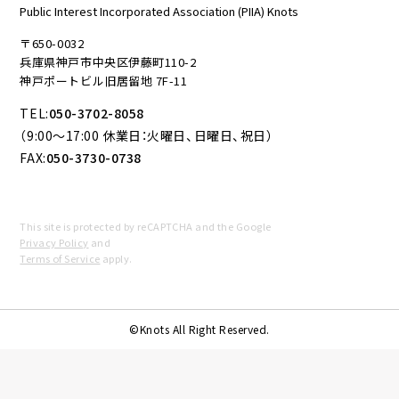
Public Interest Incorporated Association (PIIA) Knots
〒650-0032
兵庫県神戸市中央区伊藤町110-2
神戸ポートビル旧居留地 7F-11
TEL:
050-3702-8058
（9:00～17:00 休業日：火曜日、日曜日、祝日）
FAX:
050-3730-0738
This site is protected by reCAPTCHA and the Google
Privacy Policy
and
Terms of Service
apply.
©Knots All Right Reserved.